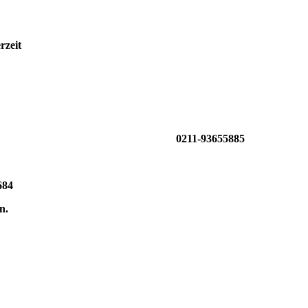
rzeit
211-93655885
4
.