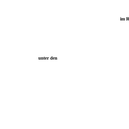
im R
unter den T