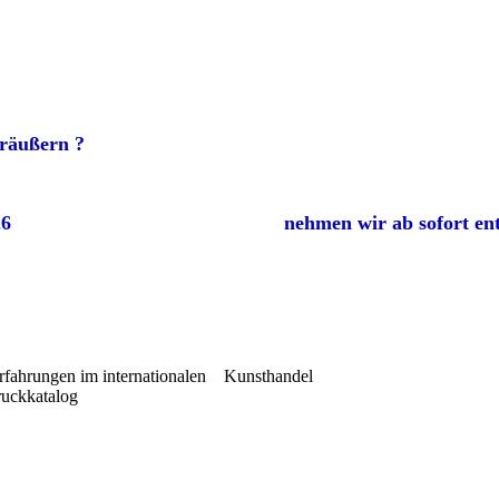
räußern ?
tionen 2026 nehmen wir ab sofort entg
Erfahrungen im internationalen Kunsthandel
ruckkatalog