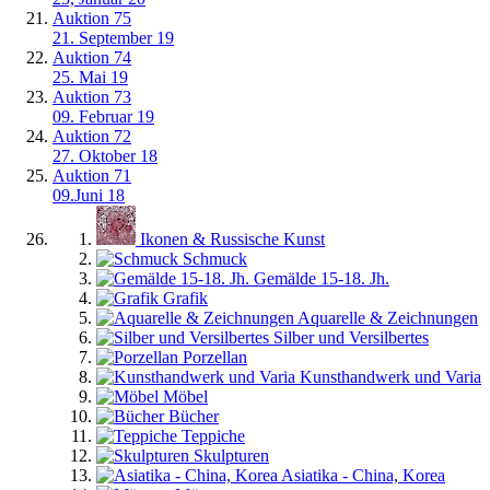
Auktion 75
21. September 19
Auktion 74
25. Mai 19
Auktion 73
09. Februar 19
Auktion 72
27. Oktober 18
Auktion 71
09.Juni 18
Ikonen & Russische Kunst
Schmuck
Gemälde 15-18. Jh.
Grafik
Aquarelle & Zeichnungen
Silber und Versilbertes
Porzellan
Kunsthandwerk und Varia
Möbel
Bücher
Teppiche
Skulpturen
Asiatika - China, Korea