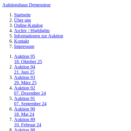
Auktionshaus Demessieur
Startseite
Über uns
Online-Katalog
Archiv / Highlights
Informationen zur Auktion
Kontakt
Impressum
Auktion 95
18. Oktober 25
Auktion 94
21. Juni 25
Auktion 93
29. März 25
Auktion 92
07. Dezember 24
Auktion 91
07. September 24
Auktion 90
18. Mai 24
Auktion 89
10. Februar 24
Auktion 88