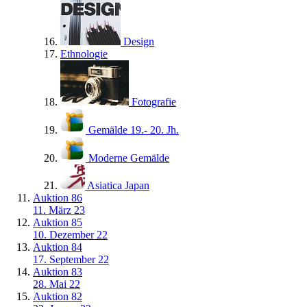
Design
Ethnologie
Fotografie
Gemälde 19.- 20. Jh.
Moderne Gemälde
Asiatica Japan
Auktion 86
11. März 23
Auktion 85
10. Dezember 22
Auktion 84
17. September 22
Auktion 83
28. Mai 22
Auktion 82