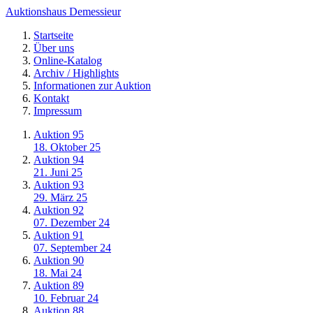
Auktionshaus Demessieur
Startseite
Über uns
Online-Katalog
Archiv / Highlights
Informationen zur Auktion
Kontakt
Impressum
Auktion 95
18. Oktober 25
Auktion 94
21. Juni 25
Auktion 93
29. März 25
Auktion 92
07. Dezember 24
Auktion 91
07. September 24
Auktion 90
18. Mai 24
Auktion 89
10. Februar 24
Auktion 88