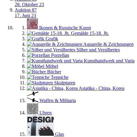
28. Oktober 23
Auktion 87
17. Juni 23
Ikonen & Russische Kunst
Gemälde 15-18. Jh.
Grafik
Aquarelle & Zeichnungen
Silber und Versilbertes
Porzellan
Kunsthandwerk und Varia
Möbel
Bücher
Teppiche
Skulpturen
Asiatika - China, Korea
Waffen & Militaria
Uhren
Glas