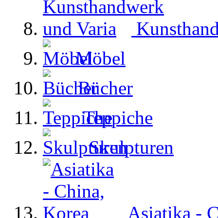
Kunsthand
Möbel
Bücher
Teppiche
Skulpturen
Asiatika - 