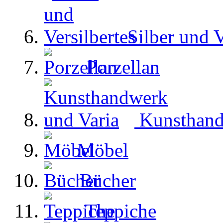
Silber und V
Porzellan
Kunsthand
Möbel
Bücher
Teppiche