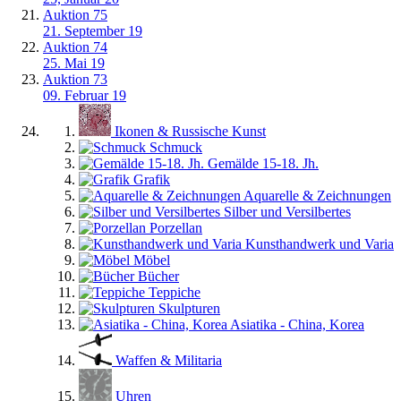
Auktion 75
21. September 19
Auktion 74
25. Mai 19
Auktion 73
09. Februar 19
Ikonen & Russische Kunst
Schmuck
Gemälde 15-18. Jh.
Grafik
Aquarelle & Zeichnungen
Silber und Versilbertes
Porzellan
Kunsthandwerk und Varia
Möbel
Bücher
Teppiche
Skulpturen
Asiatika - China, Korea
Waffen & Militaria
Uhren