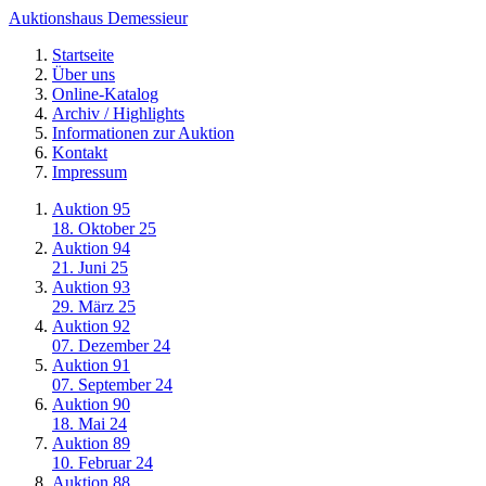
Auktionshaus Demessieur
Startseite
Über uns
Online-Katalog
Archiv / Highlights
Informationen zur Auktion
Kontakt
Impressum
Auktion 95
18. Oktober 25
Auktion 94
21. Juni 25
Auktion 93
29. März 25
Auktion 92
07. Dezember 24
Auktion 91
07. September 24
Auktion 90
18. Mai 24
Auktion 89
10. Februar 24
Auktion 88