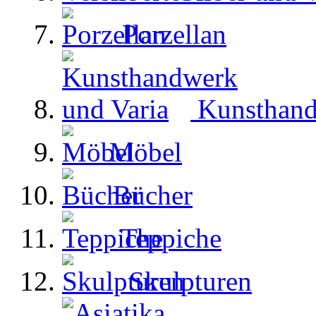
Porzellan
Kunsthand
Möbel
Bücher
Teppiche
Skulpturen