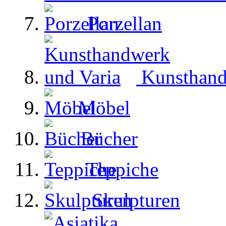
Porzellan
Kunsthand
Möbel
Bücher
Teppiche
Skulpturen