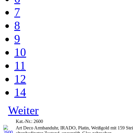
7
8
9
10
11
12
14
Weiter
Kat.-Nr.: 2600
Art Deco Armbanduhr, IRADO, Platin, Weißgold mit 159 Stein